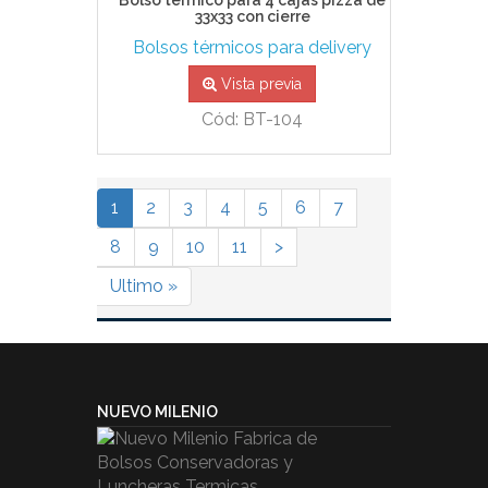
Bolso térmico para 4 cajas pizza de
33x33 con cierre
Bolsos térmicos para delivery
Vista previa
Cód: BT-104
1
2
3
4
5
6
7
8
9
10
11
>
Ultimo »
NUEVO MILENIO